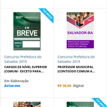
EM BREVE
Concurso Prefeitura do
Concurso Prefeitura do
Salvador 2019
Salvador 2019
CARGOS DE NÍVEL SUPERIOR
PROFESSOR MUNICIPAL
(COMUM - EXCETO PARA
(CONTEÚDO COMUM A
ESPEC. EM POLÍTICAS
TODOS OS CARGOS)
PÚBLICA)
Em Elaboração
Avise-me
R$ 30,00
Digital
EM BREVE