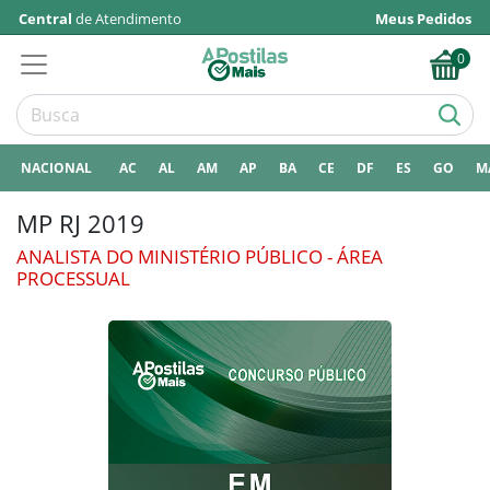
Central
de Atendimento
Meus Pedidos
0
NACIONAL
AC
AL
AM
AP
BA
CE
DF
ES
GO
M
MP RJ 2019
ANALISTA DO MINISTÉRIO PÚBLICO - ÁREA
PROCESSUAL