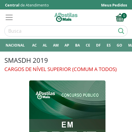
Central
de Atendimento
Meus Pedidos
0
NACIONAL
AC
AL
AM
AP
BA
CE
DF
ES
GO
M
SMASDH 2019
CARGOS DE NÍVEL SUPERIOR (COMUM A TODOS)