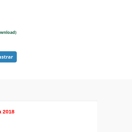
ownload)
astrar
a 2018