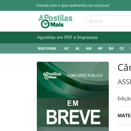
Estude com o que realmente cai na prova!
Apostilas em PDF e Impressas
NACIONAL
AC
AL
AM
AP
BA
CE
Câ
ASS
Ediçã
MATE