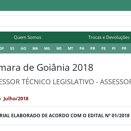
Quem Somos
Trocas e Devoluções
DF
ES
GO
MA
MG
MS
MT
PA
PB
PE
PI
PR
mara de Goiânia 2018
ESSOR TÉCNICO LEGISLATIVO - ASSESSO
o
Julho/2018
RIAL ELABORADO DE ACORDO COM O EDITAL Nº 01/2018