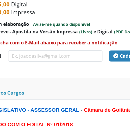
5,00
Digital
0,00
Impressa
m elaboração
Avise-me quando disponível
eve - Apostila na Versão Impressa
e Digital
(Livro)
(PDF D
cha com o E-Mail abaixo para receber a notificação
l
Cad
os Cargos
EGISLATIVO - ASSESSOR GERAL
-
Câmara de Goiâni
 COM O EDITAL Nº 01/2018