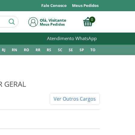
Fale Conosco
Meus Pedidos
0
Olá, Visitante
Meus Pedidos
Atendimento WhatsApp
RJ
RN
RO
RR
RS
SC
SE
SP
TO
R GERAL
Ver Outros Cargos