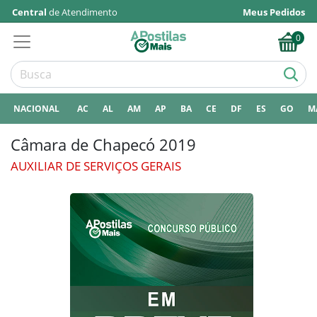
Central
de Atendimento
Meus Pedidos
0
NACIONAL
AC
AL
AM
AP
BA
CE
DF
ES
GO
M
Câmara de Chapecó 2019
AUXILIAR DE SERVIÇOS GERAIS